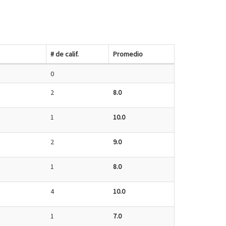
# de calif.
Promedio
0
2
8.0
1
10.0
2
9.0
1
8.0
4
10.0
1
7.0