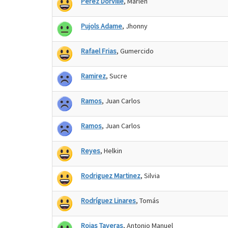
Perez Dorville
, Marlen
Pujols Adame
, Jhonny
Rafael Frias
, Gumercido
Ramirez
, Sucre
Ramos
, Juan Carlos
Ramos
, Juan Carlos
Reyes
, Helkin
Rodriguez Martinez
, Silvia
Rodríguez Linares
, Tomás
Rojas Taveras
, Antonio Manuel