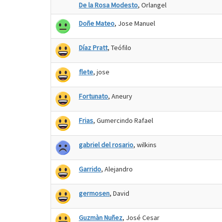
De la Rosa Modesto
, Orlangel
Doñe Mateo
, Jose Manuel
Díaz Pratt
, Teófilo
flete
, jose
Fortunato
, Aneury
Frias
, Gumercindo Rafael
gabriel del rosario
, wilkins
Garrido
, Alejandro
germosen
, David
Guzmàn Nuñez
, José Cesar